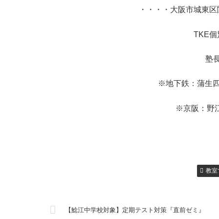
・・・・大阪市城東区
TKE
塾
※地下鉄：蒲生四
※京阪：野
教室
【鯰江中学校対象】定期テスト対策『直前ゼミ』