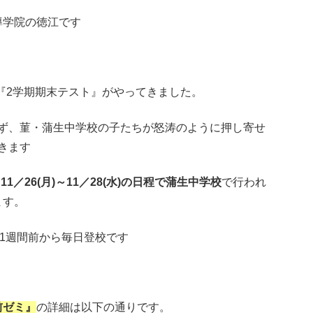
導学院の徳江です
、『2学期期末テスト』がやってきました。
ず、菫・蒲生中学校の子たちが怒涛のように押し寄せ
きます
、
11／26(月)～11／28(水)の日程で蒲生中学校
で行われ
ます。
1週間前から毎日登校です
前ゼミ』
の詳細は以下の通りです。