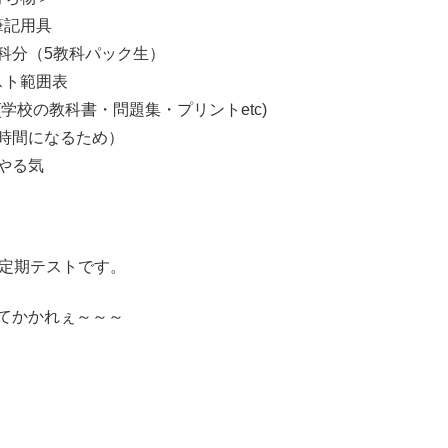
筆記用具
科分（5教科パック生）
スト範囲表
学校の教科書・問題集・プリントetc)
時間になるため）
やる気
の定期テストです。
てかかれぇ～～～