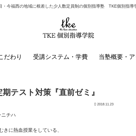
目・今福西の地域に根差した少人数定員制の個別指導塾 TKE個別指導
こだわり
受講システム・学費
当塾概要・ア
定期テスト対策『直前ゼミ』
2018.11.23
ンニチハ
むきに熱血授業をしている、