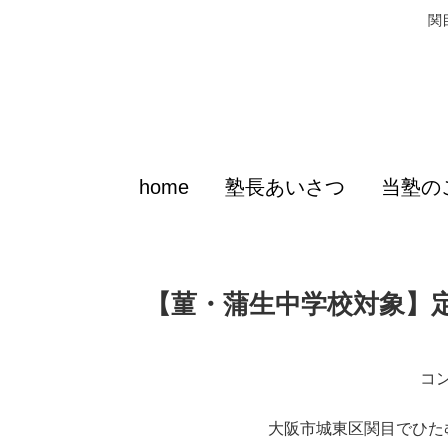
関
home
塾長あいさつ
当塾の
【菫・蒲生中学校対象】
コ
大阪市城東区関目でひた