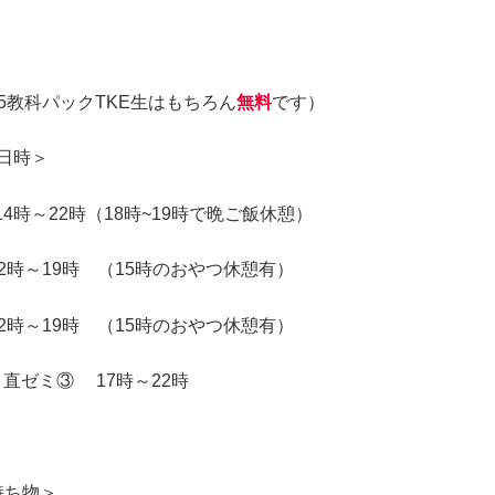
※5教科パックTKE生はもちろん
無料
です）
日時＞
14時～22時（18時~19時で晩ご飯休憩）
2時～19時
（15時のおやつ休憩有）
2時～19時
（15時のおやつ休憩有）
 直ゼミ③ 17時～22時
持ち物＞