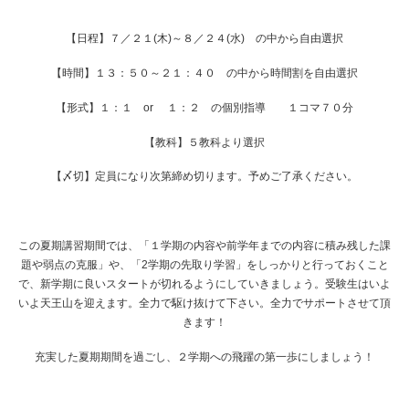
【日程】７／２１(木)～８／２４(水) の中から自由選択
【時間】１３：５０～２１：４０ の中から時間割を自由選択
【形式】１：１ or １：２ の個別指導 １コマ７０分
【教科】５教科より選択
【〆切】定員になり次第締め切ります。予めご了承ください。
この夏期講習期間では、「１学期の内容や前学年までの内容に積み残した課
題や弱点の克服」や、「2学期の先取り学習」をしっかりと行っておくこと
で、新学期に良いスタートが切れるようにしていきましょう。受験生はいよ
いよ天王山を迎えます。全力で駆け抜けて下さい。全力でサポートさせて頂
きます！
充実した夏期期間を過ごし、２学期への飛躍の第一歩にしましょう！