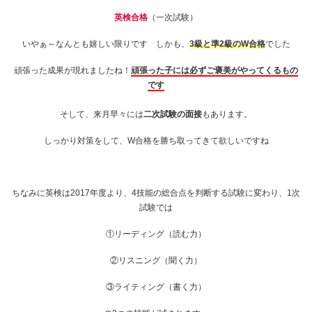
英検合格
（一次試験）
いやぁ～なんとも嬉しい限りです しかも、
3級と準2級のW合格
でした
頑張った成果が現れましたね！
頑張った子には必ずご褒美がやってくるもの
です
そして、来月早々には
二次試験の面接
もあります。
しっかり対策をして、W合格を勝ち取ってきて欲しいですね
ちなみに英検は2017年度より、4技能の総合点を判断する試験に変わり、1次
試験では
①リーディング（読む力）
②リスニング（聞く力）
③ライティング（書く力）