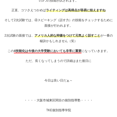
の3つの技能が試されます。
正直、コツさえつかめば
ライティングは高得点が容易に狙えますね
そして2次試験では、④スピーキング（話す力）の技能をチェックするために
面接が行われます。
2次試験の面接では、
アメリカ人的な抑揚をつけて元気よく話すこと
が一番の
秘訣かもしれません（笑）
この
4技能化は今後の大学受験においても非常に重要
になっていきます。
ただ、長くなってしまうので詳細はまた後日に
今日は良い日だぁ～
・・・・大阪市城東区関目の個別指導塾・・・・
TKE個別指導学院